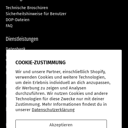
Technische Broschüren
Sicherheitshinweise für Benutzer
DOP-Dateien
FAQ
Dienstleistungen
Datenbank
Kundendienst
Versiegelungsanleitung
COOKIE-ZUSTIMMUNG
Eingestellte Produkte
Wir und unsere Partner, einschließlich Shopify,
Nutzungsbedingungen
verwenden Cookies und weitere Technologien,
um dein Erlebnis individuell an dich anzupassen,
Produktwebsites
dir Werbung zu zeigen und Analysen
durchzuführen. Wir nutzen Cookies und andere
Produktwebsites
Technologien für diese Zwecke nur mit deiner
Zustimmung. Mehr Informationen findest du in
Follow Us
unserer
Datenschutzerklärung
Akzeptieren