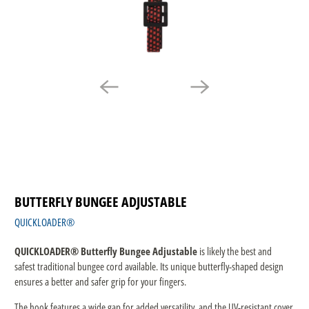
BUTTERFLY BUNGEE ADJUSTABLE
QUICKLOADER®
QUICKLOADER® Butterfly Bungee Adjustable
is likely the best and
safest traditional bungee cord available. Its unique butterfly-shaped design
ensures a better and safer grip for your fingers.
The hook features a wide gap for added versatility, and the UV-resistant cover