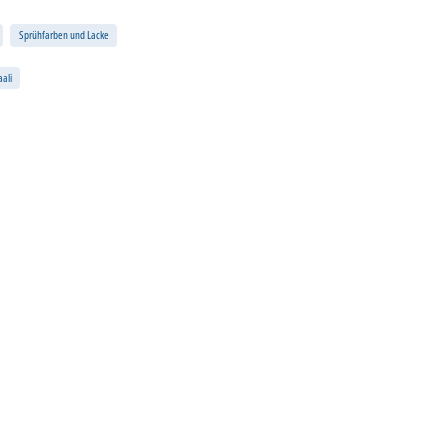
Sprühfarben und Lacke
ali