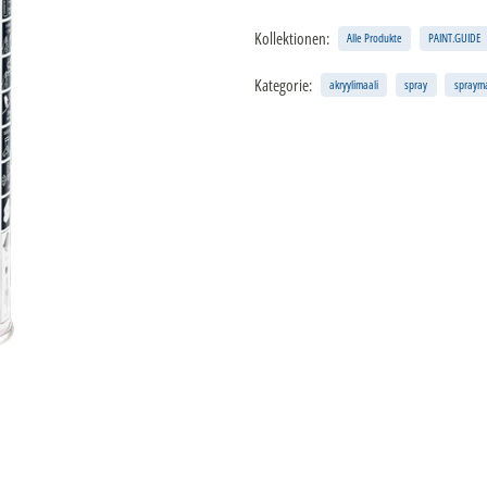
Kollektionen:
Alle Produkte
PAINT.GUIDE
Kategorie:
akryylimaali
spray
sprayma