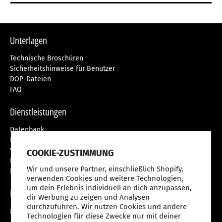
Unterlagen
Technische Broschüren
Sicherheitshinweise für Benutzer
DOP-Dateien
FAQ
Dienstleistungen
Datenbank
Kundendienst
Versiegelungsanleitung
COOKIE-ZUSTIMMUNG
Eingestellte Produkte
Wir und unsere Partner, einschließlich Shopify,
Nutzungsbedingungen
verwenden Cookies und weitere Technologien,
um dein Erlebnis individuell an dich anzupassen,
Produktwebsites
dir Werbung zu zeigen und Analysen
durchzuführen. Wir nutzen Cookies und andere
Produktwebsites
Technologien für diese Zwecke nur mit deiner