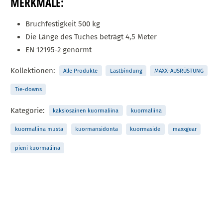
MERKMALE:
Bruchfestigkeit 500 kg
Die Länge des Tuches beträgt 4,5 Meter
EN 12195-2 genormt
Kollektionen:
Alle Produkte
Lastbindung
MAXX-AUSRÜSTUNG
Tie-downs
Kategorie:
kaksiosainen kuormaliina
kuormaliina
kuormaliina musta
kuormansidonta
kuormaside
maxxgear
pieni kuormaliina