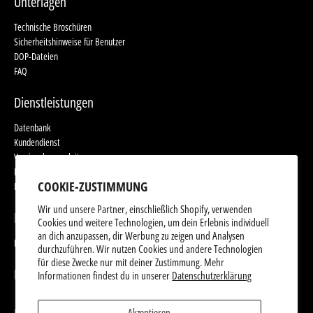
Unterlagen
Technische Broschüren
Sicherheitshinweise für Benutzer
DOP-Dateien
FAQ
Dienstleistungen
Datenbank
Kundendienst
Versiegelungsanleitung
Eingestellte Produkte
COOKIE-ZUSTIMMUNG
Nutzungsbedingungen
Wir und unsere Partner, einschließlich Shopify, verwenden
Produktwebsites
Cookies und weitere Technologien, um dein Erlebnis individuell
an dich anzupassen, dir Werbung zu zeigen und Analysen
Produktwebsites
durchzuführen. Wir nutzen Cookies und andere Technologien
für diese Zwecke nur mit deiner Zustimmung. Mehr
Follow Us
Informationen findest du in unserer
Datenschutzerklärung
Akzeptieren