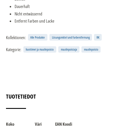
Dauerhaft
Nicht entwässernd
Entfernt Farben und Lacke
Kollektionen:
Alle Produkte
Lösungsmittel und Farbentfernung
RK
Kategorie:
liuottimet ja maalinpoisto
maalinpoistaja
maalinpoisto
TUOTETIEDOT
Koko
Väri
EAN Koodi