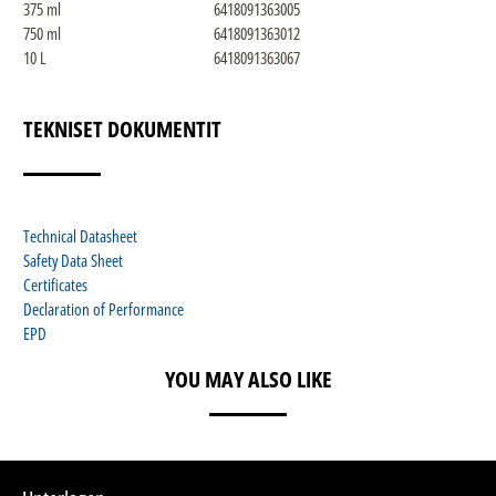
375 ml
6418091363005
750 ml
6418091363012
10 L
6418091363067
TEKNISET DOKUMENTIT
Technical Datasheet
Safety Data Sheet
Certificates
Declaration of Performance
EPD
YOU MAY ALSO LIKE