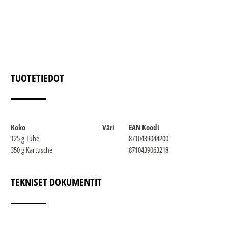
TUOTETIEDOT
Koko
Väri
EAN Koodi
125 g Tube
8710439044200
350 g Kartusche
8710439063218
TEKNISET DOKUMENTIT