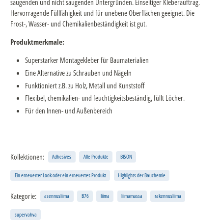
saugenden und nicht saugenden Untergründen. Einseitiger Kleberauftrag.
Hervorragende Füllfähigkeit und für unebene Oberflächen geeignet. Die
Frost-, Wasser- und Chemikalienbeständigkeit ist gut.
Produktmerkmale:
Superstarker Montagekleber für Baumaterialien
Eine Alternative zu Schrauben und Nägeln
Funktioniert z.B. zu Holz, Metall und Kunststoff
Flexibel, chemikalien- und feuchtigkeitsbeständig, füllt Löcher.
Für den Innen- und Außenbereich
Kollektionen:
Adhesives
Alle Produkte
BISON
Ein erneuerter Look oder ein erneuertes Produkt
Highlights der Bauchemie
Kategorie:
asennusliima
B76
liima
liimamassa
rakennusliima
supervahva